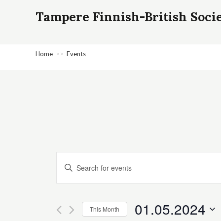
Tampere Finnish-British Soci
Home
>>
Events
E
E
v
n
e
t
n
e
01.05.2024
This Month
r
t