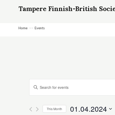
Tampere Finnish-British Soci
Home
>>
Events
E
E
v
n
e
t
n
e
01.04.2024
This Month
r
t