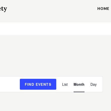
ety
HOME
E
FIND EVENTS
List
Month
Day
v
e
n
t
V